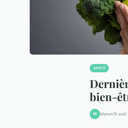
SANTÉ
Dernière
bien-êt
M
Manon
19 août