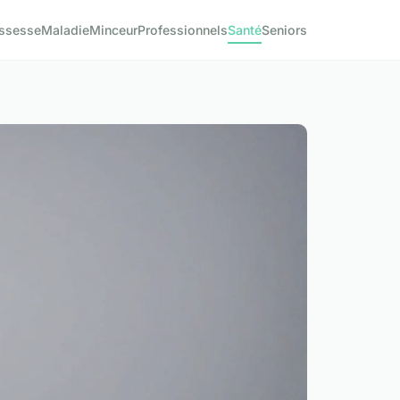
ssesse
Maladie
Minceur
Professionnels
Santé
Seniors