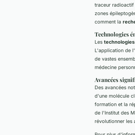
traceur radioactif
zones épileptogèn
comment la
rech
Technologies é
Les
technologie
L'application de l'
de vastes ensembl
médecine personna
Avancées signif
Des avancées not
d'une molécule clé
formation et la r
de l'Institut des
révolutionner les
Pour plus d'inform