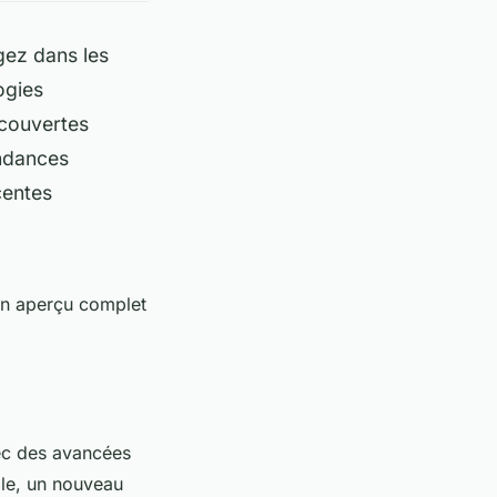
ngez dans les
ogies
écouvertes
endances
centes
 un aperçu complet
ec des avancées
ple, un nouveau