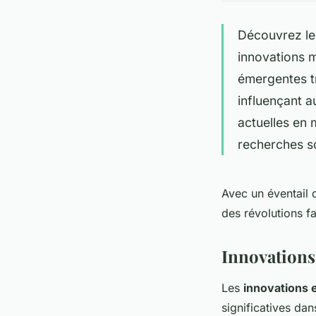
Découvrez les
innovations m
émergentes tr
influençant a
actuelles en 
recherches sc
Avec un éventail 
des révolutions f
Innovations
Les
innovations 
significatives da