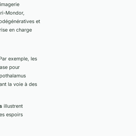
 imagerie
nri-Mondor,
odégénératives et
rise en charge
 Par exemple, les
tase pour
hypothalamus
nt la voie à des
s
illustrent
es espoirs