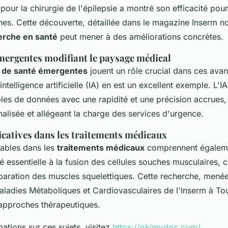
 pour la chirurgie de l'épilepsie a montré son efficacité pour 
es. Cette découverte, détaillée dans le magazine Inserm no. 
erche en santé
peut mener à des améliorations concrètes.
mergentes modifiant le paysage médical
s de santé émergentes
jouent un rôle crucial dans ces ava
intelligence artificielle (IA) en est un excellent exemple. L'I
es de données avec une rapidité et une précision accrues, fa
lisée et allégeant la charge des services d'urgence.
icatives dans les traitements médicaux
ables dans les
traitements médicaux
comprennent égaleme
 essentielle à la fusion des cellules souches musculaires, c
éparation des muscles squelettiques. Cette recherche, mené
 Maladies Métaboliques et Cardiovasculaires de l'Inserm à To
 approches thérapeutiques.
ations sur ces sujets, visitez
https://okimydoc.com/
.