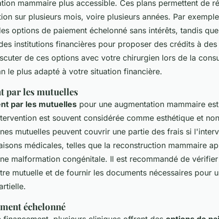
tion mammaire plus accessible. Ces plans permettent de rép
ntion sur plusieurs mois, voire plusieurs années. Par exemple
 des options de paiement échelonné sans intérêts, tandis que
des institutions financières pour proposer des crédits à de
discuter de ces options avec votre chirurgien lors de la consul
an le plus adapté à votre situation financière.
par les mutuelles
t par les mutuelles
pour une augmentation mammaire est
 intervention est souvent considérée comme esthétique et no
es mutuelles peuvent couvrir une partie des frais si l'interv
 raisons médicales, telles que la reconstruction mammaire a
e malformation congénitale. Il est recommandé de vérifier 
tre mutuelle et de fournir les documents nécessaires pour u
rtielle.
ement échelonné
e financement, plusieurs cliniques offrent des
options de p