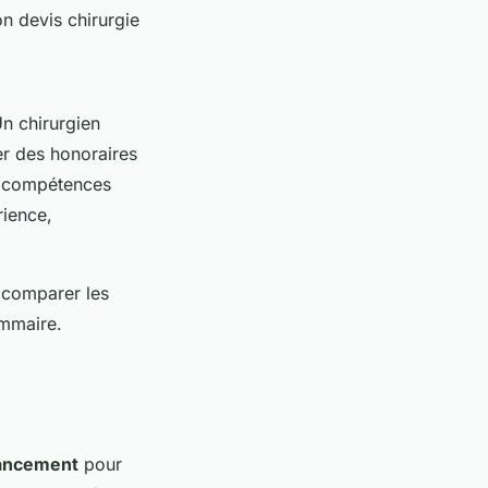
n devis chirurgie
Un chirurgien
er des honoraires
es compétences
rience,
e comparer les
ammaire.
nancement
pour