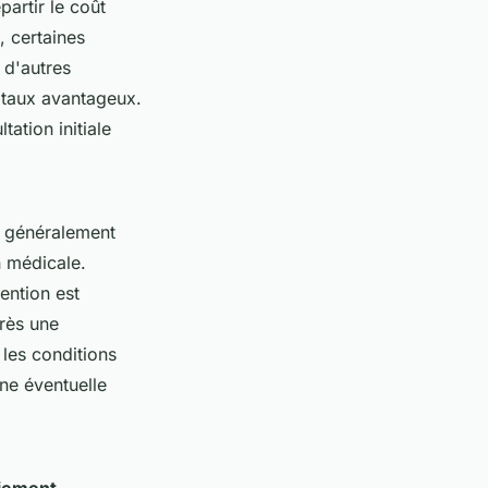
artir le coût
, certaines
 d'autres
s taux avantageux.
tation initiale
 généralement
n médicale.
ention est
près une
les conditions
ne éventuelle
aiement