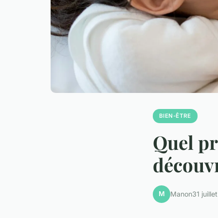
BIEN-ÊTRE
Quel pr
découvr
M
Manon
31 juill