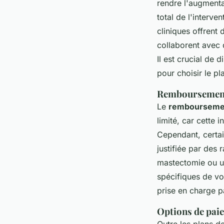
rendre l'augmenta
total de l'interve
cliniques offrent
collaborent avec 
Il est crucial de 
pour choisir le pl
Remboursement 
Le
remboursemen
limité, car cette
Cependant, certain
justifiée par des
mastectomie ou un
spécifiques de vo
prise en charge pa
Options de pai
Outre les plans d