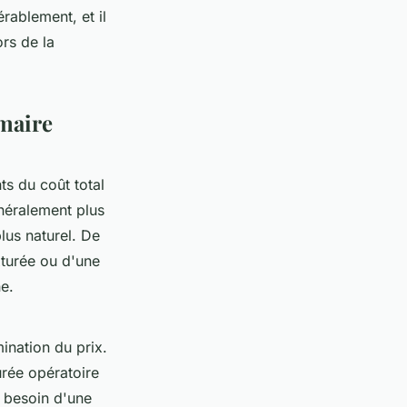
rablement, et il
ors de la
maire
s du coût total
néralement plus
lus naturel. De
xturée ou d'une
e.
ination du prix.
rée opératoire
t besoin d'une