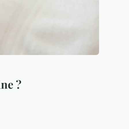
ine ?