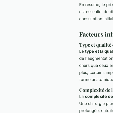
En résumé, le pri
est essentiel de d
consultation initia
Facteurs in
Type et qualit
Le
type et la qu
de l'augmentation
chers que ceux en 
plus, certains im
forme anatomique,
Complexité de 
La
complexité de
Une chirurgie plu
prolongée, entraî