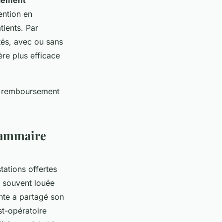
ention en
tients. Par
tés, avec ou sans
ère plus efficace
de remboursement
 mammaire
tations offertes
 souvent louée
ente a partagé son
st-opératoire