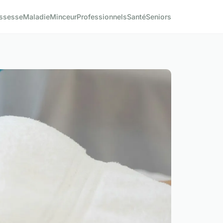
ssesse
Maladie
Minceur
Professionnels
Santé
Seniors