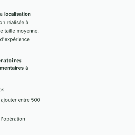
la
localisation
on réalisée à
de taille moyenne.
 d'expérience
ératoires
mentaires
à
os.
t ajouter entre 500
 l'opération